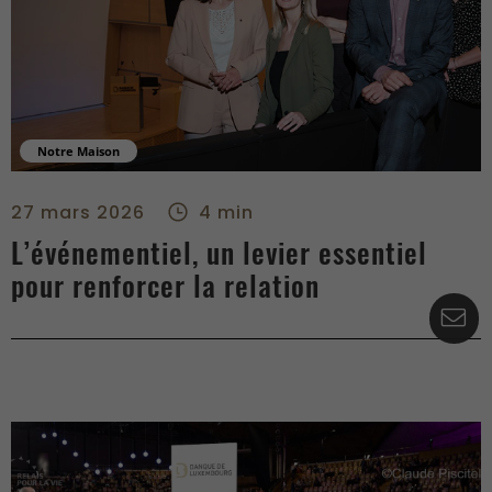
Notre Maison
L’événementiel, un levier essentiel pour renforcer la relation 
27 mars 2026
4 min
L’événementiel, un levier essentiel
pour renforcer la relation
Co