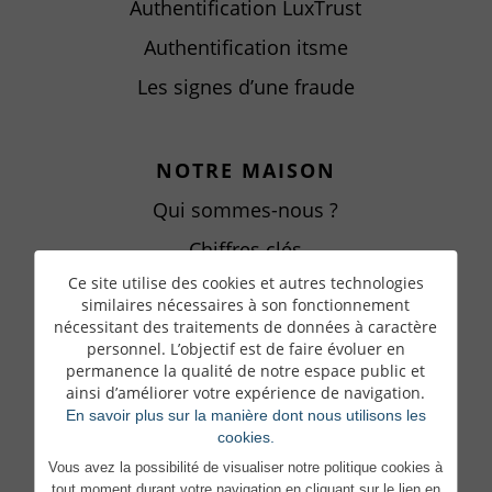
Authentification LuxTrust
Authentification itsme
Les signes d’une fraude
NOTRE MAISON
Qui sommes-nous ?
Chiffres clés
Ce site utilise des cookies et autres technologies
Gouvernance
similaires nécessaires à son fonctionnement
Actionnariat & participations
nécessitant des traitements de données à caractère
personnel. L’objectif est de faire évoluer en
Une Maison responsable
permanence la qualité de notre espace public et
ainsi d’améliorer votre expérience de navigation.
Documents & publications
En savoir plus sur la manière dont nous utilisons les
cookies.
Vous avez la possibilité de visualiser notre politique cookies à
DEVENIR CLIENT
tout moment durant votre navigation en cliquant sur le lien en