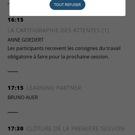
TOUT REFUSER
16:15
LA CARTOGRAPHIE DES ATTENTES [1]
ANNE GOEDERT
Les participants recoivent les consignes du travail
obligatoire à faire pour la prochaine session.
17:15
LEARNING PARTNER
BRUNO AUER
17:30
CLÔTURE DE LA PREMIÈRE SESSION