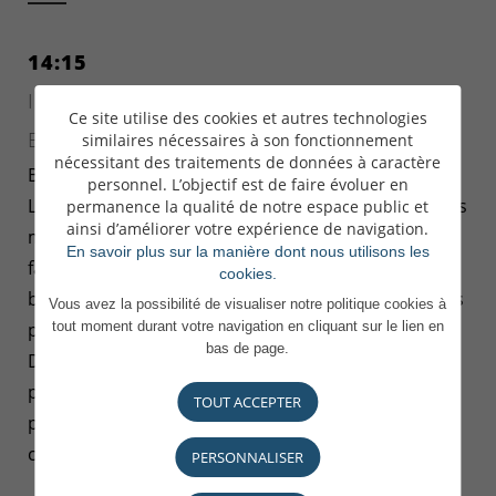
14:15
INTERAGIR ET COMMUNIQUER AVEC MON
Ce site utilise des cookies et autres technologies
ENTOURAGE [SUITE]
similaires nécessaires à son fonctionnement
nécessitant des traitements de données à caractère
BRUNO AUER
personnel. L’objectif est de faire évoluer en
La communication interpersonnelle s’appuie sur des
permanence la qualité de notre espace public et
ainsi d’améliorer votre expérience de navigation.
modalités d’expression propres à chacun. Vouloir
En savoir plus sur la manière dont nous utilisons les
faire changer les choses, c’est trouver à la fois les
cookies.
bonnes occasions, les bons canaux et les bons mots
Vous avez la possibilité de visualiser notre politique cookies à
pour échanger avec les personnes concernées.
tout moment durant votre navigation en cliquant sur le lien en
bas de page.
Dans cet atelier, à travers le décryptage que
propose le MBTI, les participants évalueront les
TOUT ACCEPTER
possibilités qu’ils ont d’améliorer leur mode de
communication avec leur entourage.
PERSONNALISER