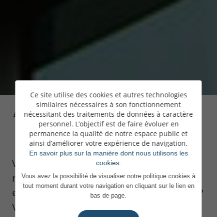
Ce site utilise des cookies et autres technologies
similaires nécessaires à son fonctionnement
Accueil
>
Personal Banking
>
Financer vos projets
nécessitant des traitements de données à caractère
personnel. L’objectif est de faire évoluer en
permanence la qualité de notre espace public et
ainsi d’améliorer votre expérience de navigation.
En savoir plus sur la manière dont nous utilisons les
Vous souhaitez faire l’acquisition d’une
cookies.
résidence principale, secondaire, ou
Vous avez la possibilité de visualiser notre politique cookies à
tout moment durant votre navigation en cliquant sur le lien en
encore financer un investissement locatif ?
bas de page.
Vous avez des projets et souhaitez