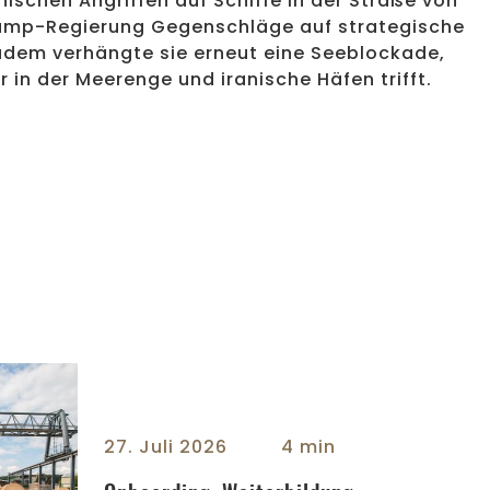
nischen Angriffen auf Schiffe in der Straße von
rump-Regierung Gegenschläge auf strategische
 zudem verhängte sie erneut eine Seeblockade,
r in der Meerenge und iranische Häfen trifft.
rbildung, Photovoltaik: Bois Brever übernimmt Verantwortung 
27. Juli 2026
4 min