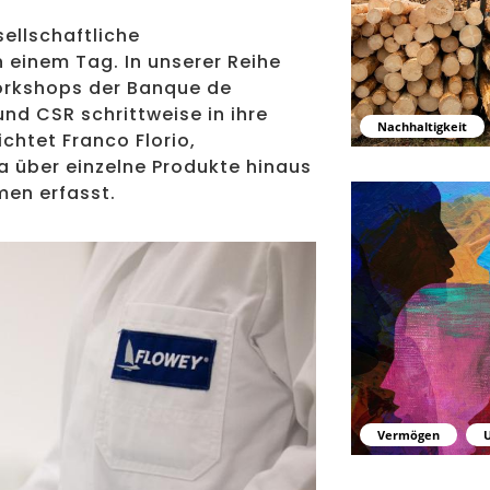
sellschaftliche
 einem Tag. In unserer Reihe
Workshops der Banque de
 CSR schrittweise in ihre
Nachhaltigkeit
chtet Franco Florio,
a über einzelne Produkte hinaus
en erfasst.
Warum Finanzbildu
i Flowey CSR umgesetzt - right
Vermögen