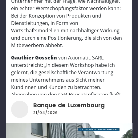
Unternehmer mit der Frage, wie Nachhaltigkeit
ein echter Wertschöpfungsfaktor werden kann:
Bei der Konzeption von Produkten und
Dienstleitungen, in Form von
Wirtschaftsmodellen mit nachhaltiger Wirkung
und durch eine Positionierung, die sich von den
Mitbewerbern abhebt.
Gauthier Gosselin
von Axiomatic SARL
unterstreicht: „In diesem Workshop habe ich
gelernt, die gesellschaftliche Verantwortung
meines Unternehmens aus Sicht meiner
Kundinnen und Kunden zu betrachten.
Abgesehen von den CSR-Berichtspflichten fließt
diese Verantwortung auch in die Werte des
Banque de Luxembourg
Unternehmens ein und hat einen positiven
21/04/2026
Einfluss auf die Geschäftstätigkeit.“
Unsere Workshops zielen darauf ab,
Unternehmerinnen und Unternehmern, die das