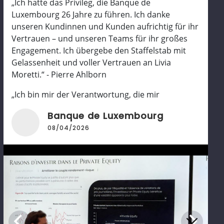
„Ich hatte das Privileg, die Banque de
Luxembourg 26 Jahre zu führen. Ich danke
unseren Kundinnen und Kunden aufrichtig für ihr
Vertrauen – und unseren Teams für ihr großes
Engagement. Ich übergebe den Staffelstab mit
Gelassenheit und voller Vertrauen an Livia
Moretti.“ - Pierre Ahlborn
„Ich bin mir der Verantwortung, die mir
übertragen wird, sehr bewusst. Ich stehe für die
Banque de Luxembourg
Fortführung des Erreichten und werde mich
08/04/2026
besonders dafür einsetzen, die Entwicklung
unserer Bank im Sinne unserer Kundinnen,
Kunden und Partner weiter voranzutreiben.“ -
Livia Moretti
Weiterlesen
Wir danken Pierre Ahlborn herzlich für sein
langjähriges Engagement und heißen Livia
Moretti in ihrer neuen Funktion willkommen!