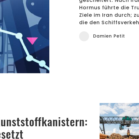
gescheitert. Nach ira
Hormus führte die T
Ziele im Iran durch;
die den Schiffsverkeh
Damien Petit
Onboarding, Weite
unststoffkanistern:
setzt