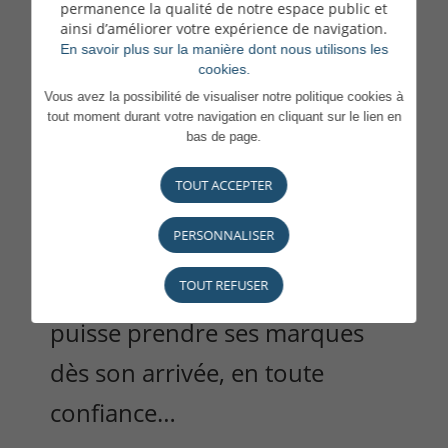
permanence la qualité de notre espace public et
ainsi d’améliorer votre expérience de navigation.
En savoir plus sur la manière dont nous utilisons les
Un accueil humain et attentionné
cookies.
Vous avez la possibilité de visualiser notre politique cookies à
tout moment durant votre navigation en cliquant sur le lien en
Nous attachons une grande
bas de page.
importance à la qualité de
TOUT ACCEPTER
notre accueil et à chaque étape
PERSONNALISER
de votre intégration : une
TOUT REFUSER
attention pour que chacun·e
puisse prendre ses marques
dès son arrivée, en toute
confiance…