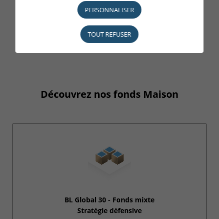
des principes simples, des
savoir-faire
PERSONNALISER
éprouvés et une équipe pérenne.
TOUT REFUSER
Guy Wagner, Administrateur-Directeur de BLI - Banque de
Luxembourg Investments
Découvrez nos fonds Maison
BL Global 30 - Fonds mixte
Stratégie défensive