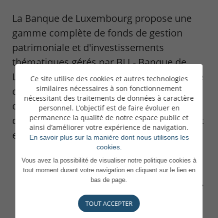
La Banque de Luxembourg propose une
gamme complète de fonds de gestion
patrimoniale et d'investissements
thématiques gérés par BLI - Banque de
Luxembourg Investments. Notre approche
Ce site utilise des cookies et autres technologies
similaires nécessaires à son fonctionnement
d'investissement repose sur des principes
nécessitant des traitements de données à caractère
durables, appliqués depuis près de 20 ans
personnel. L’objectif est de faire évoluer en
permanence la qualité de notre espace public et
de manière rigoureuse en faisant fi de tout
ainsi d’améliorer votre expérience de navigation.
effet de mode.
En savoir plus sur la manière dont nous utilisons les
cookies.
Vous avez la possibilité de visualiser notre politique cookies à
tout moment durant votre navigation en cliquant sur le lien en
bas de page.
Une approche réfléchie, résolument active
et qui s’appuie sur une expérience
solide
,
TOUT ACCEPTER