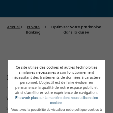
Accueil
>
Private
>
Optimiser votre patrimoine
Banking
dans la durée
Ce site utilise des cookies et autres technologies
similaires nécessaires à son fonctionnement
Dans un monde devenu complexe,
nécessitant des traitements de données à caractère
personnel. L’objectif est de faire évoluer en
notre rôle de banquier privé est de
permanence la qualité de notre espace public et
ainsi d’améliorer votre expérience de navigation.
veiller à vous apporter de la
En savoir plus sur la manière dont nous utilisons les
cookies.
sérénité et une attention
Vous avez la possibilité de visualiser notre politique cookies à