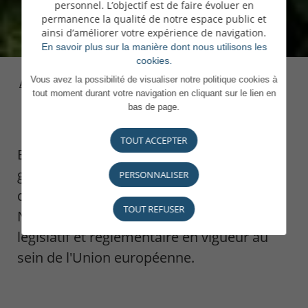
personnel. L’objectif est de faire évoluer en
permanence la qualité de notre espace public et
ainsi d’améliorer votre expérience de navigation.
En savoir plus sur la manière dont nous utilisons les
cookies.
Vous avez la possibilité de visualiser notre politique cookies à
Accueil
>
Notre Maison
>
Gouvernance
tout moment durant votre navigation en cliquant sur le lien en
bas de page.
TOUT ACCEPTER
Banque solide, nous maintenons une
gouvernance, une organisation et un
PERSONNALISER
dispositif technologique exemplaires.
TOUT REFUSER
Notre gouvernance se conforme au cadre
législatif et réglementaire en vigueur au
sein de l'Union européenne.