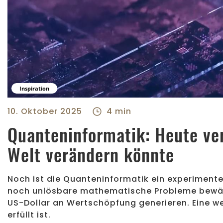
Inspiration
Quanteninformatik: Heute verstehen, was morgen die Welt v
Luxemburger Handwerkerverbands Fédération des Artisans - cen
10. Oktober 2025
4 min
Quanteninformatik: Heute ve
Welt verändern könnte
Noch ist die Quanteninformatik ein experimentel
noch unlösbare mathematische Probleme bewälti
US-Dollar an Wertschöpfung generieren. Eine we
erfüllt ist.