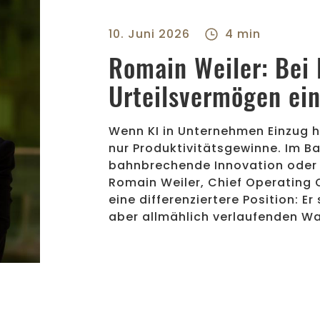
10. Juni 2026
4 min
Romain Weiler: Bei 
Urteilsvermögen ein
Wenn KI in Unternehmen Einzug h
nur Produktivitätsgewinne. Im B
bahnbrechende Innovation oder a
Romain Weiler, Chief Operating O
eine differenziertere Position: Er
aber allmählich verlaufenden Wa
n eine zentrale Rolle - right