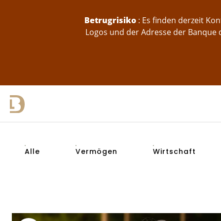
skip-to-content
Betrugrisiko
: Es finden derzeit K
Logos und der Adresse der Banque d
Alle
Vermögen
Wirtschaft