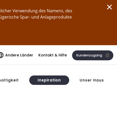
chlicher Verwendung des Namens, des
rügerische Spar- und Anlageprodukte
Andere Länder
Kontakt & Hilfe
Kundenzugang
altigkeit
Inspiration
Unser Haus