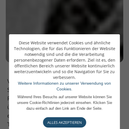
Diese Website verwendet Cookies und ähnliche
Technologien, die für das Funktionieren der Website
notwendig sind und die die Verarbeitung
personenbezogener Daten erfordern. Ziel ist es, den
öffentlichen Bereich unserer Website kontinuierlich
weiterzuentwickeln und so die Navigation für Sie zu
verbessern.
Vom Bankier zum Buchautor ist es nur ein
Weitere Informationen zu unserer Verwendung von
Schritt: Paperjam stellt in einem Artikel
Cookies.
Philippe Depoorter und sein neues Buch
Während Ihres Besuchs auf unserer Website können Sie
unsere Cookie-Richtlinien jederzeit einsehen. Klicken Sie
über Unternehmerfamilien vor. Es
dazu einfach auf den Link am Ende der Seite.
erscheint auf Französisch und trägt den
ALLES AKZEPTIEREN
Titel: Ce que j'ai appris de vous; Voyage au