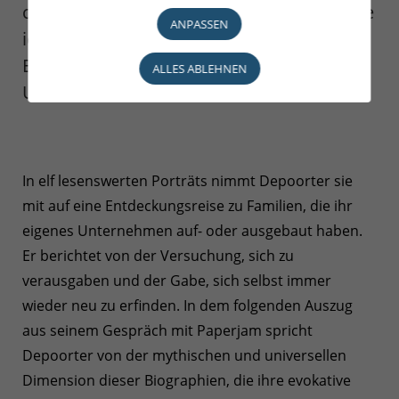
coeur des familles en entreprise (Das habe
ANPASSEN
ich von Ihnen gelernt; Eine
Entdeckungsreise zu
ALLES ABLEHNEN
Unternehmerfamilien)
In elf lesenswerten Porträts nimmt Depoorter sie
mit auf eine Entdeckungsreise zu Familien, die ihr
eigenes Unternehmen auf- oder ausgebaut haben.
Er berichtet von der Versuchung, sich zu
verausgaben und der Gabe, sich selbst immer
wieder neu zu erfinden. In dem folgenden Auszug
aus seinem Gespräch mit Paperjam spricht
Depoorter von der mythischen und universellen
Dimension dieser Biographien, die ihre evokative