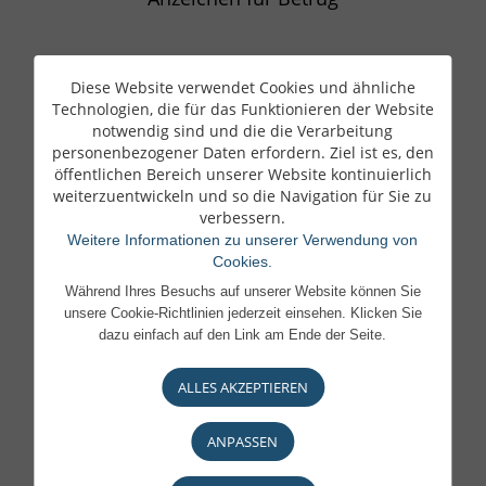
UNSER HAUS
Diese Website verwendet Cookies und ähnliche
Technologien, die für das Funktionieren der Website
Über uns
notwendig sind und die die Verarbeitung
personenbezogener Daten erfordern. Ziel ist es, den
Geschäftszahlen
öffentlichen Bereich unserer Website kontinuierlich
Governance
weiterzuentwickeln und so die Navigation für Sie zu
verbessern.
Aktionäre und Beteiligungen
Weitere Informationen zu unserer Verwendung von
Cookies.
Ein verantwortliches Bankhaus
Während Ihres Besuchs auf unserer Website können Sie
Dokumente & Publikationen
unsere Cookie-Richtlinien jederzeit einsehen. Klicken Sie
dazu einfach auf den Link am Ende der Seite.
ALLES AKZEPTIEREN
KUNDE WERDEN
Was Ihnen wichtig ist, ist uns wichtig
ANPASSEN
Unsere Geschäftsstellen