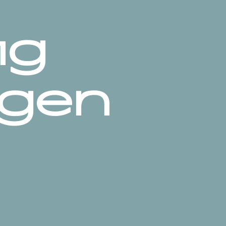
ig
agen