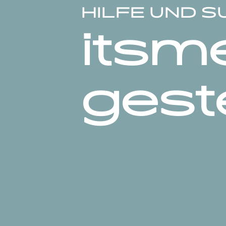
HILFE UND 
itsm
gest