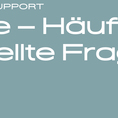
SUPPORT
e – Häuf
ellte Fr