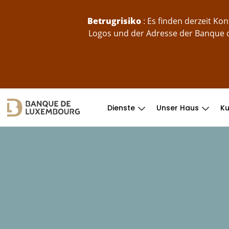
skip-to-content
Betrugrisiko
: Es finden derzeit K
Logos und der Adresse der Banque d
Dienste
Unser Haus
K