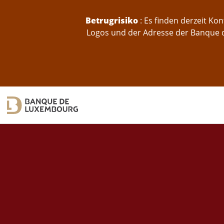
skip-to-content
Betrugrisiko
: Es finden derzeit K
Logos und der Adresse der Banque d