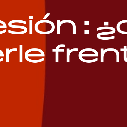
sión : 
rle fren