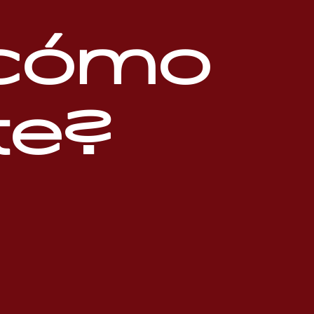
¿cómo
te?