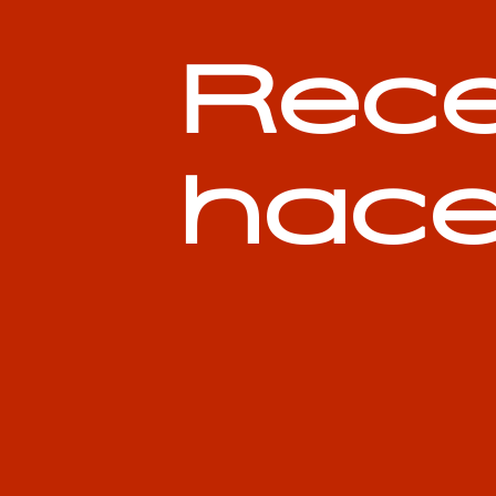
Rece
hace