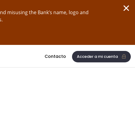
and misusing the Bank’s name, logo and
s.
Contacto
Acceder a mi cuenta