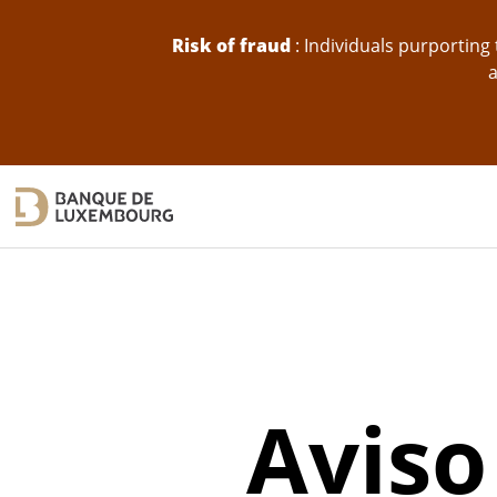
skip-to-content
Risk of fraud
: Individuals purportin
a
Aviso