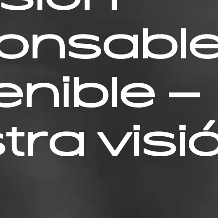
onsable
enible –
tra visi