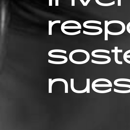
resp
sost
nues