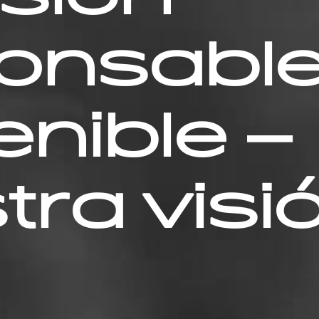
onsable
enible –
tra visi