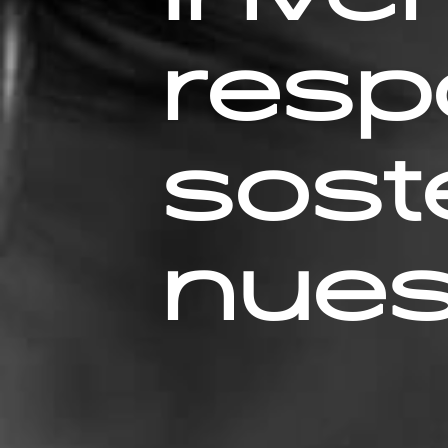
resp
sost
nues