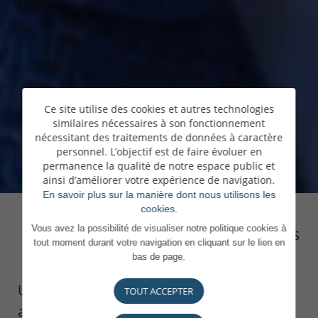
Ce site utilise des cookies et autres technologies
similaires nécessaires à son fonctionnement
nécessitant des traitements de données à caractère
personnel. L’objectif est de faire évoluer en
permanence la qualité de notre espace public et
ainsi d’améliorer votre expérience de navigation.
En savoir plus sur la manière dont nous utilisons les
cookies.
Vous avez la possibilité de visualiser notre politique cookies à
TODAS LAS NOVEDADES
tout moment durant votre navigation en cliquant sur le lien en
bas de page.
Una de las principales preocupaciones
TOUT ACCEPTER
actuales y de estos los últimos meses, es