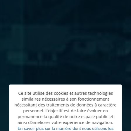
Ce site utilise des cookies et autres technologies
similaires nécessaires à son fonctionnement
nécessitant des traitements de données à caractère
personnel. L’objectif est de faire évoluer en
permanence la qualité de notre espace public et
ainsi d’améliorer votre expérience de navigation.
En savoir plus sur la manière dont nous utilisons les