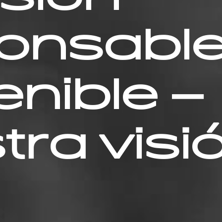
onsable
enible –
tra visi