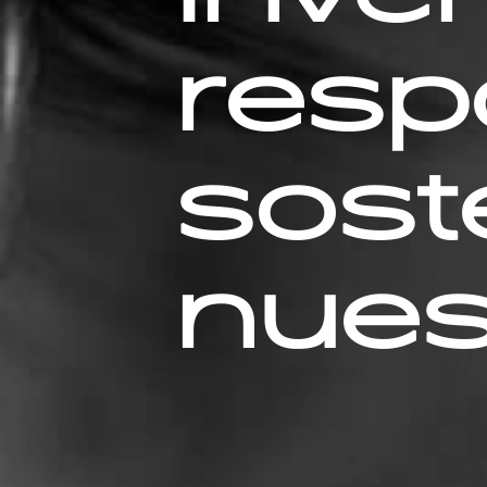
resp
sost
nues