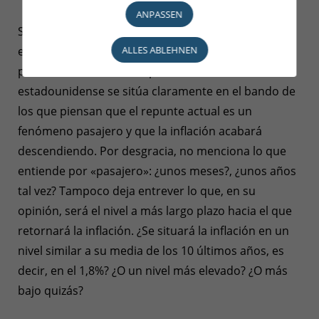
ANPASSEN
Se trata más bien de saber si esta tendencia alcista
ALLES ABLEHNEN
es algo temporal o duradero. Y los expertos no se
ponen de acuerdo al respecto. El banco central
estadounidense se sitúa claramente en el bando de
los que piensan que el repunte actual es un
fenómeno pasajero y que la inflación acabará
descendiendo. Por desgracia, no menciona lo que
entiende por «pasajero»: ¿unos meses?, ¿unos años
tal vez? Tampoco deja entrever lo que, en su
opinión, será el nivel a más largo plazo hacia el que
retornará la inflación. ¿Se situará la inflación en un
nivel similar a su media de los 10 últimos años, es
decir, en el 1,8%? ¿O un nivel más elevado? ¿O más
bajo quizás?