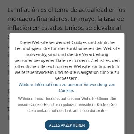
La inflación es el tema de actualidad en los
mercados financieros. En mayo, la tasa de
inflación en Estados Unidos se elevaba al
5%, su nivel más alto desde 2008. Y si
Diese Website verwendet Cookies und ähnliche
excluimos la energía y los alimentos, la
Technologien, die für das Funktionieren der Website
inflación se situaba en su nivel máximo
notwendig sind und die die Verarbeitung
personenbezogener Daten erfordern. Ziel ist es, den
desde 1992 (en el 3,8%). Por último, el
öffentlichen Bereich unserer Website kontinuierlich
indicador preferido de la Reserva Federal,
weiterzuentwickeln und so die Navigation für Sie zu
verbessern.
el deflactor del gasto de consumo
Weitere Informationen zu unserer Verwendung von
personal, ascendía al 3,6%. Ahora bien, la
Cookies.
cuestión no estriba en saber si la inflación
Während Ihres Besuchs auf unserer Website können Sie
unsere Cookie-Richtlinien jederzeit einsehen. Klicken Sie
tiende al alza, puesto que todos los
dazu einfach auf den Link am Ende der Seite.
indicadores así lo muestran.
ALLES AKZEPTIEREN