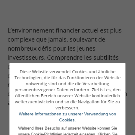
L’environnement financier actuel est plus
complexe que jamais, soulevant de
nombreux défis pour les jeunes
investisseurs. Comprendre les subtilités
des marchés financiers et de la gestion
Diese Website verwendet Cookies und ähnliche
d’un portefeuille, c’est s’armer pour
Technologien, die für das Funktionieren der Website
réaliser ses ambitions, saisir des
notwendig sind und die die Verarbeitung
personenbezogener Daten erfordern. Ziel ist es, den
opportunités, et prendre le contrôle de son
öffentlichen Bereich unserer Website kontinuierlich
avenir financier.
weiterzuentwickeln und so die Navigation für Sie zu
verbessern.
Weitere Informationen zu unserer Verwendung von
Cookies.
Während Ihres Besuchs auf unserer Website können Sie
unsere Cookie-Richtlinien jederzeit einsehen. Klicken Sie