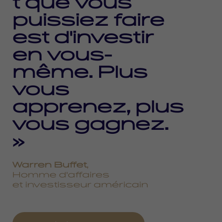
t que vous
puissiez faire
est d'investir
en vous-
même. Plus
vous
apprenez, plus
vous gagnez.
»
Warren Buffet
,
Homme d'affaires
et investisseur américain