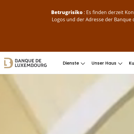
skip-to-content
Betrugrisiko
: Es finden derzeit K
Logos und der Adresse der Banque d
Dienste
Unser Haus
K