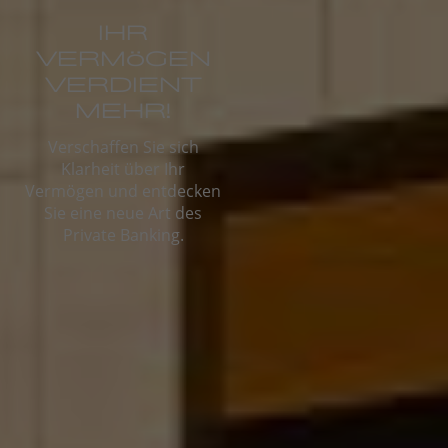
IHR
VERMÖGEN
VERDIENT
MEHR!
Verschaffen Sie sich
Klarheit über Ihr
Vermögen und entdecken
Sie eine neue Art des
Private Banking.