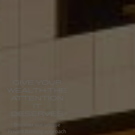
GIVE YOUR
WEALTH THE
ATTENTION
IT
DESERVES
Discover our unique
Private Banking approach