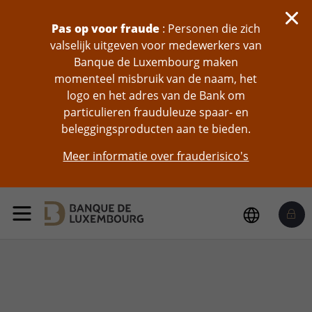
Pas op voor fraude
: Personen die zich
valselijk uitgeven voor medewerkers van
Banque de Luxembourg maken
momenteel misbruik van de naam, het
logo en het adres van de Bank om
particulieren frauduleuze spaar- en
beleggingsproducten aan te bieden.
Meer informatie over frauderisico's