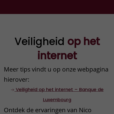
fraude betrekking heeft en
wijzig onmiddellijk de
wachtwoorden van alle
betreffende online rekeningen.
Veiligheid
op het
Controleer uw bank- of
betalingsafschriften op
internet
verdachte transacties.
Meer tips vindt u op onze webpagina
hierover:
3
Reageer niet meer op
Veiligheid op het internet – Banque de
berichten van de oplichters
Luxembourg
Blokkeer e-mails,
Ontdek de ervaringen van Nico