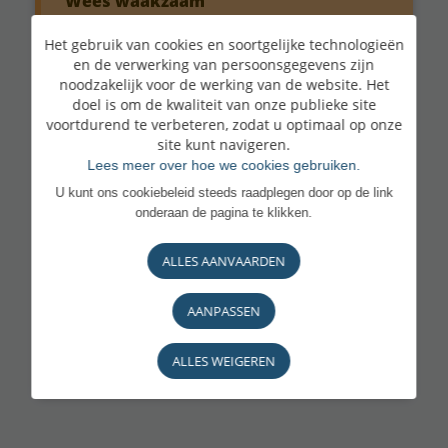
Wees waakzaam
Het gebruik van cookies en soortgelijke technologieën
Gebruik bij voorkeur de LuxTrust Mobile-
en de verwerking van persoonsgegevens zijn
app, die meer informatie verstrekt bij het
noodzakelijk voor de werking van de website. Het
doel is om de kwaliteit van onze publieke site
goedkeuren van transacties. Wees extra
voortdurend te verbeteren, zodat u optimaal op onze
site kunt navigeren.
alert op dringende of alarmerende
Lees meer over hoe we cookies gebruiken.
berichten en op verzoeken om codes of
U kunt ons cookiebeleid steeds raadplegen door op de link
onderaan de pagina te klikken.
wachtwoorden door te geven of om
transacties via LuxTrust goed te keuren.
ALLES AANVAARDEN
Als u twijfelt, neem dan contact op met BL
AANPASSEN
Support op het nummer
(+352) 26 20 26
30.
ALLES WEIGEREN