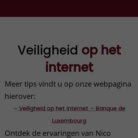
fraude betrekking heeft en
wijzig onmiddellijk de
wachtwoorden van alle
betreffende online rekeningen.
Veiligheid
op het
Controleer uw bank- of
betalingsafschriften op
internet
verdachte transacties.
Meer tips vindt u op onze webpagina
hierover:
3
Reageer niet meer op
Veiligheid op het internet – Banque de
berichten van de oplichters
Luxembourg
Blokkeer e-mails,
Ontdek de ervaringen van Nico