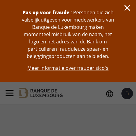
Pas op voor fraude
: Personen die zich
valselijk uitgeven voor medewerkers van
Banque de Luxembourg maken
momenteel misbruik van de naam, het
logo en het adres van de Bank om
particulieren frauduleuze spaar- en
beleggingsproducten aan te bieden.
Meer informatie over frauderisico's