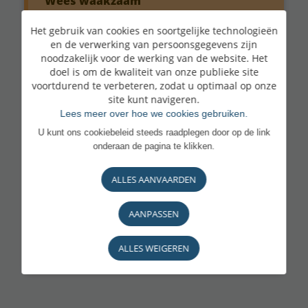
Wees waakzaam
Het gebruik van cookies en soortgelijke technologieën
Gebruik bij voorkeur de LuxTrust Mobile-
en de verwerking van persoonsgegevens zijn
app, die meer informatie verstrekt bij het
noodzakelijk voor de werking van de website. Het
doel is om de kwaliteit van onze publieke site
goedkeuren van transacties. Wees extra
voortdurend te verbeteren, zodat u optimaal op onze
site kunt navigeren.
alert op dringende of alarmerende
Lees meer over hoe we cookies gebruiken.
berichten en op verzoeken om codes of
U kunt ons cookiebeleid steeds raadplegen door op de link
onderaan de pagina te klikken.
wachtwoorden door te geven of om
transacties via LuxTrust goed te keuren.
ALLES AANVAARDEN
Als u twijfelt, neem dan contact op met BL
AANPASSEN
Support op het nummer
(+352) 26 20 26
30.
ALLES WEIGEREN