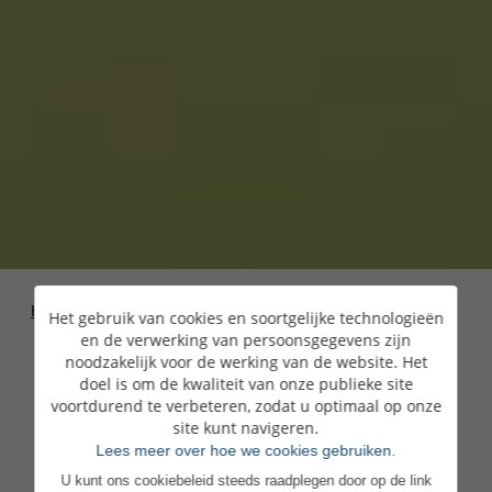
Homepage
>
Vacatures
>
Je kan je vol vertrouwen
Het gebruik van cookies en soortgelijke technologieën
inzetten
en de verwerking van persoonsgegevens zijn
noodzakelijk voor de werking van de website. Het
doel is om de kwaliteit van onze publieke site
voortdurend te verbeteren, zodat u optimaal op onze
site kunt navigeren.
Lees meer over hoe we cookies gebruiken.
U kunt ons cookiebeleid steeds raadplegen door op de link