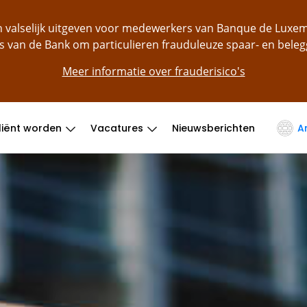
ch valselijk uitgeven voor medewerkers van Banque de Lu
s van de Bank om particulieren frauduleuze spaar- en bele
Meer informatie over frauderisico's
liënt worden
Vacatures
Nieuwsberichten
A