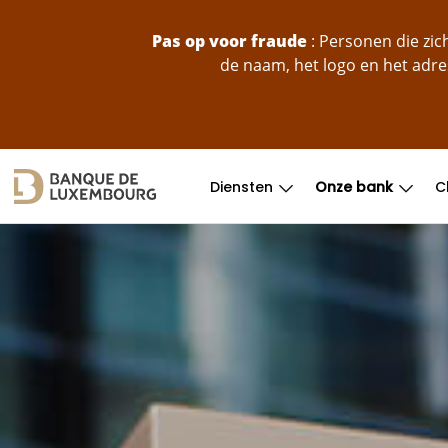
skip-to-content
Pas op voor fraude
: Personen die zi
de naam, het logo en het adre
Diensten
Onze bank
C