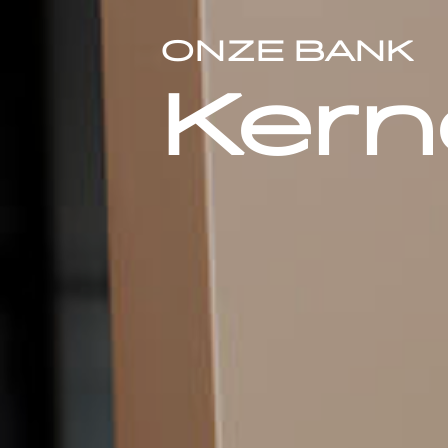
ONZE BANK
Kernc