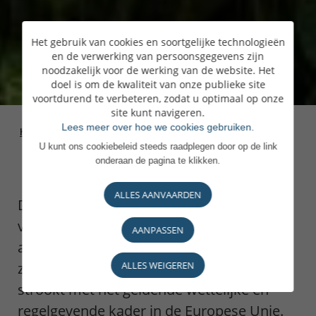
Het gebruik van cookies en soortgelijke technologieën
en de verwerking van persoonsgegevens zijn
noodzakelijk voor de werking van de website. Het
doel is om de kwaliteit van onze publieke site
voortdurend te verbeteren, zodat u optimaal op onze
site kunt navigeren.
Lees meer over hoe we cookies gebruiken.
Homepage
>
Onze bank
>
Governance
U kunt ons cookiebeleid steeds raadplegen door op de link
onderaan de pagina te klikken.
ALLES AANVAARDEN
Door ons professionele bestuur, onze
voorbeeldige organisatie en onze
AANPASSEN
aangepaste ondersteunende technologie
zijn we een erg stabiele bank. Ons bestuur
ALLES WEIGEREN
strookt met het geldende wettelijke en
regelgevende kader in de Europese Unie.