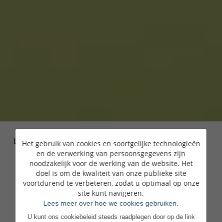
Homepage
>
Vacatures
>
Je kan je vol vertrouwen
Het gebruik van cookies en soortgelijke technologieën
inzetten
en de verwerking van persoonsgegevens zijn
noodzakelijk voor de werking van de website. Het
doel is om de kwaliteit van onze publieke site
voortdurend te verbeteren, zodat u optimaal op onze
site kunt navigeren.
Lees meer over hoe we cookies gebruiken.
U kunt ons cookiebeleid steeds raadplegen door op de link