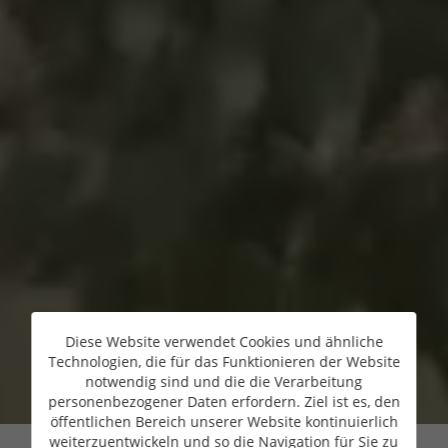
Diese Website verwendet Cookies und ähnliche
Technologien, die für das Funktionieren der Website
notwendig sind und die die Verarbeitung
personenbezogener Daten erfordern. Ziel ist es, den
öffentlichen Bereich unserer Website kontinuierlich
weiterzuentwickeln und so die Navigation für Sie zu