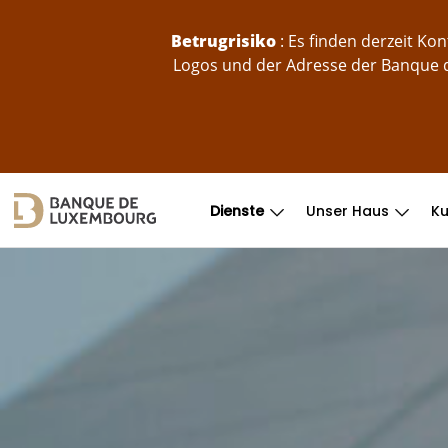
skip-to-content
Betrugrisiko
: Es finden derzeit K
Logos und der Adresse der Banque d
Dienste
Unser Haus
K