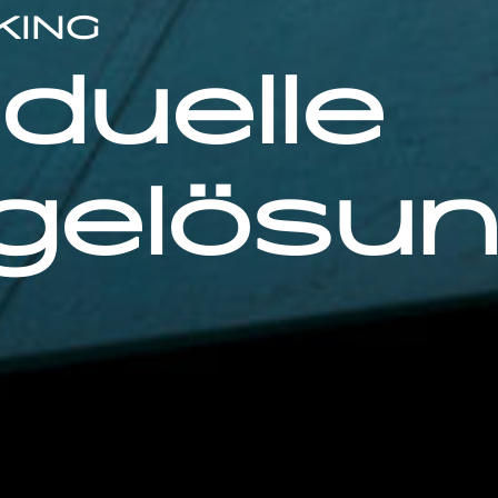
KING
iduelle
gelösu