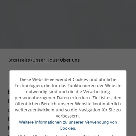
Startseite
>
Unser Haus
>
Über uns
Diese Website verwendet Cookies und ähnliche
Technologien, die für das Funktionieren der Website
Bereits seit 1920 üben wir das Metier des
notwendig sind und die die Verarbeitung
personenbezogener Daten erfordern. Ziel ist es, den
Privatbankiers aus. Heute zählen wir zu
öffentlichen Bereich unserer Website kontinuierlich
den wichtigsten Vermögensverwaltern
weiterzuentwickeln und so die Navigation für Sie zu
verbessern.
Luxemburgs. Die Leidenschaft für unser
Weitere Informationen zu unserer Verwendung von
Metier und unsere engagierten und
Cookies.