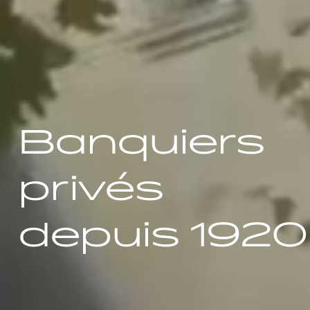
Banquiers
privés
depuis 1920