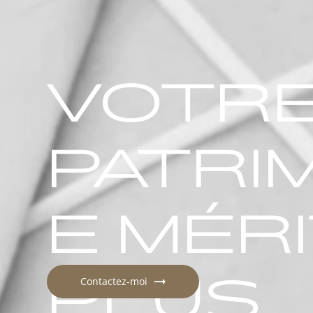
VOTR
PATRI
E MÉR
PLUS
Contactez-moi