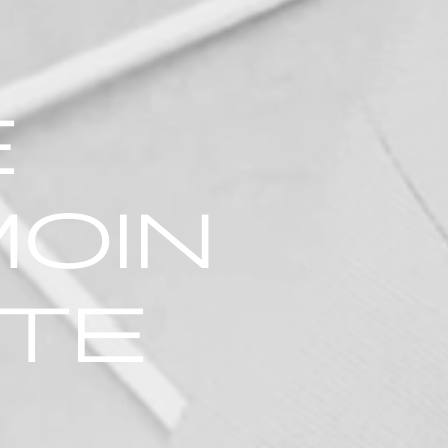
E
MOIN
ITE