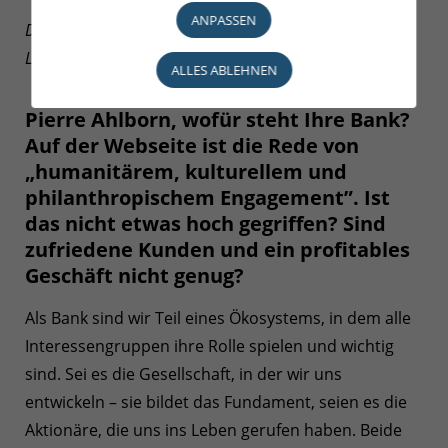
ANPASSEN
Die Fragen stellten Mara Bilo und Pierre Leyers für das
Luxemburger Wort
- 14. Oktober 2020
ALLES ABLEHNEN
Pierre Ahlborn, wofür steht Ihre Bank?
Auf der Webseite ist die Rede von
„humanitärem, kulturellem und
philanthropischem Engagement”. Ist
das nicht etwas hoch gegriffen? Sind
zufriedene Kunden und ein profitables
Geschäft nicht genug?
Als Bank sind wir Teil eines Ökosystems, in dem alle
Interessengruppen ihre Rolle spielen und wichtig
sind. Sei es die Gesellschaft, in der wir uns
entwickeln – sie bildet das Fundament, seien es die
Aktionäre, die uns ins Leben gerufen haben. Beide