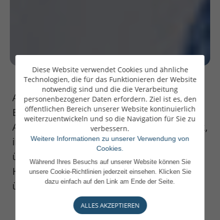
Diese Website verwendet Cookies und ähnliche
Technologien, die für das Funktionieren der Website
notwendig sind und die die Verarbeitung
Anlässlich des 100-jährigen Bestehens der
personenbezogener Daten erfordern. Ziel ist es, den
öffentlichen Bereich unserer Website kontinuierlich
Banque de Luxembourg sprach Pierre
weiterzuentwickeln und so die Navigation für Sie zu
Ahlborn, Administrateur Délégué der Bank,
verbessern.
Weitere Informationen zu unserer Verwendung von
im Interview mit dem Luxemburger Wort
Cookies.
über die Geschichte des Hauses, über
Während Ihres Besuchs auf unserer Website können Sie
Herausforderungen auf dem Weg und
unsere Cookie-Richtlinien jederzeit einsehen. Klicken Sie
dazu einfach auf den Link am Ende der Seite.
über strategische Entscheidungen.
ALLES AKZEPTIEREN