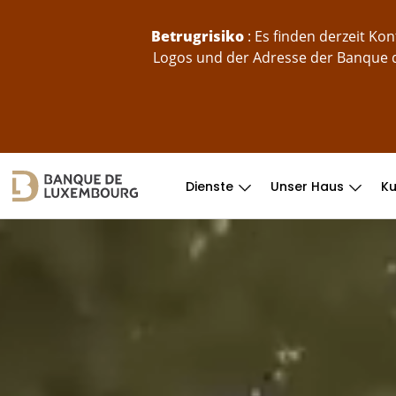
skip-to-content
Betrugrisiko
: Es finden derzeit K
Logos und der Adresse der Banque d
Dienste
Unser Haus
K