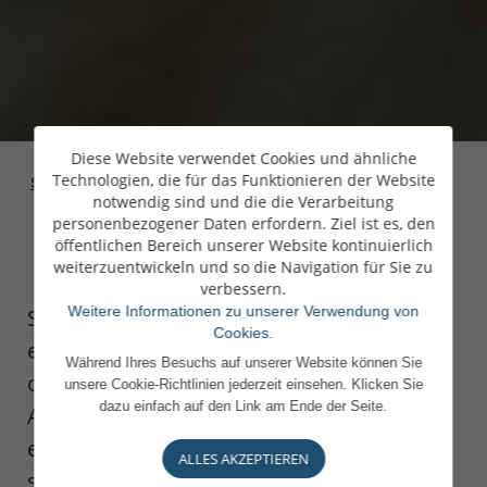
Diese Website verwendet Cookies und ähnliche
Technologien, die für das Funktionieren der Website
Startseite
>
Private
>
Diversifikation Ihrer Anlagen
notwendig sind und die die Verarbeitung
Banking
mit Private Equity
personenbezogener Daten erfordern. Ziel ist es, den
öffentlichen Bereich unserer Website kontinuierlich
weiterzuentwickeln und so die Navigation für Sie zu
verbessern.
Weitere Informationen zu unserer Verwendung von
Sie wollen Ihr Portfolio diversifizieren und
Cookies.
es neben traditionellen Aktien, Anleihen
Während Ihres Besuchs auf unserer Website können Sie
oder Rohstoffen auch für andere
unsere Cookie-Richtlinien jederzeit einsehen. Klicken Sie
dazu einfach auf den Link am Ende der Seite.
Anlageklassen öffnen? Private Equity ist
eine Möglichkeit, Ihr Vermögen breiter zu
ALLES AKZEPTIEREN
streuen. Mit einer Beteiligung an nicht