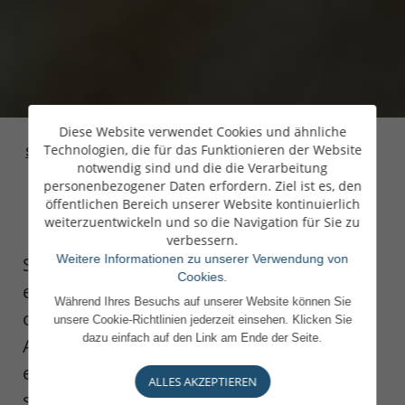
Diese Website verwendet Cookies und ähnliche
Technologien, die für das Funktionieren der Website
Startseite
>
Private
>
Diversifikation Ihrer Anlagen
notwendig sind und die die Verarbeitung
Banking
mit Private Equity
personenbezogener Daten erfordern. Ziel ist es, den
öffentlichen Bereich unserer Website kontinuierlich
weiterzuentwickeln und so die Navigation für Sie zu
verbessern.
Weitere Informationen zu unserer Verwendung von
Sie wollen Ihr Portfolio diversifizieren und
Cookies.
es neben traditionellen Aktien, Anleihen
Während Ihres Besuchs auf unserer Website können Sie
oder Rohstoffen auch für andere
unsere Cookie-Richtlinien jederzeit einsehen. Klicken Sie
dazu einfach auf den Link am Ende der Seite.
Anlageklassen öffnen? Private Equity ist
eine Möglichkeit, Ihr Vermögen breiter zu
ALLES AKZEPTIEREN
streuen. Mit einer Beteiligung an nicht