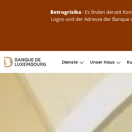
skip-to-content
Betrugrisiko
: Es finden derzeit K
Logos und der Adresse der Banque d
Dienste
Unser Haus
K