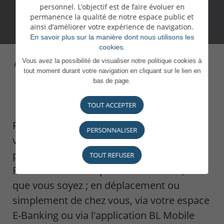
personnel. L’objectif est de faire évoluer en
permanence la qualité de notre espace public et
ainsi d’améliorer votre expérience de navigation.
En savoir plus sur la manière dont nous utilisons les
cookies.
Vous avez la possibilité de visualiser notre politique cookies à
Accueil
>
Banque en
>
Nos solutions de banque en
tout moment durant votre navigation en cliquant sur le lien en
ligne
ligne
bas de page.
TOUT ACCEPTER
Pour disposer à tout moment d'un accès à
PERSONNALISER
vos comptes sans vous déplacer, optez
pour les solutions de banque à distance.
TOUT REFUSER
Restez en contact quand vous voulez, où
que vous soyez ; en déplacement ou
simplement de chez vous, via votre espace
E-Banking ou via l'application BL Mobile