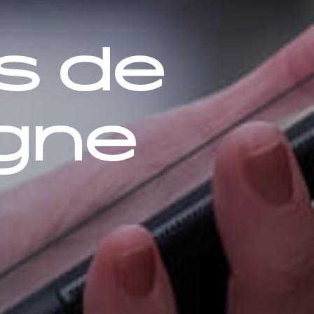
s de
igne