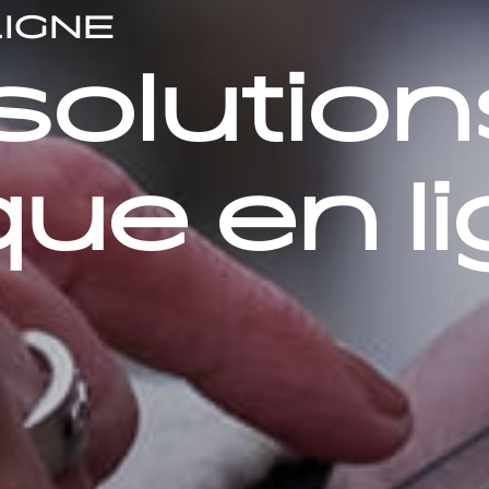
LIGNE
solution
ue en l