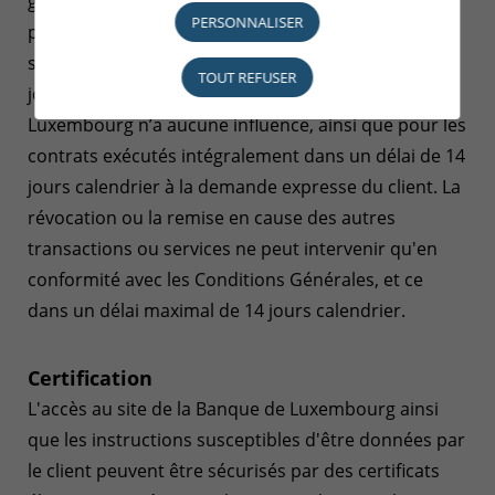
généralement pour tout produit ou service dont le
PERSONNALISER
prix dépend de fluctuations du marché financier,
susceptibles de se produire dans un délai de 14
TOUT REFUSER
jours calendrier, sur lesquelles la Banque de
Luxembourg n’a aucune influence, ainsi que pour les
contrats exécutés intégralement dans un délai de 14
jours calendrier à la demande expresse du client. La
révocation ou la remise en cause des autres
transactions ou services ne peut intervenir qu'en
conformité avec les Conditions Générales, et ce
dans un délai maximal de 14 jours calendrier.
Certification
L'accès au site de la Banque de Luxembourg ainsi
que les instructions susceptibles d'être données par
le client peuvent être sécurisés par des certificats