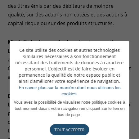
des titres émis par des débiteurs de moindre
qualité, sur des actions non cotées et des actions à
capital risque ou sur des produits structurés.
Modalités de conclusion des transactions
Ce site utilise des cookies et autres technologies
Les transactions effectuées sur le site sont
similaires nécessaires à son fonctionnement
accomplies conformément aux Conditions
nécessitant des traitements de données à caractère
Générales de la Banque de Luxembourg que le client
personnel. L’objectif est de faire évoluer en
permanence la qualité de notre espace public et
a acceptées.
ainsi d’améliorer votre expérience de navigation.
En savoir plus sur la manière dont nous utilisons les
cookies.
Droit de rétractation
Vous avez la possibilité de visualiser notre politique cookies à
Le client ne dispose d'aucune faculté de rétractation
tout moment durant votre navigation en cliquant sur le lien en
pour les ordres d'achat ou de vente de parts ou
bas de page.
d'actions d'organismes de placement collectif ou de
TOUT ACCEPTER
tout autre instrument financier, ni plus