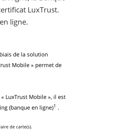
rtificat LuxTrust.
en ligne.
biais de la solution
xTrust Mobile » permet de
 « LuxTrust Mobile », il est
1
ing (banque en ligne)
.
re de carte(s).