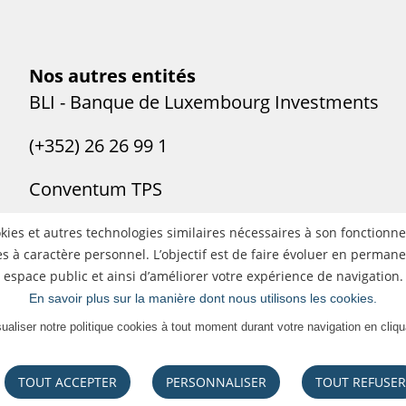
Nos autres entités
BLI - Banque de Luxembourg Investments
(+352) 26 26 99 1
Conventum TPS
(+352) 26 26 99 1
ookies et autres technologies similaires nécessaires à son fonction
 à caractère personnel. L’objectif est de faire évoluer en permane
espace public et ainsi d’améliorer votre expérience de navigation.
En savoir plus sur la manière dont nous utilisons les cookies.
sualiser notre politique cookies à tout moment durant votre navigation en cliqu
TOUT ACCEPTER
PERSONNALISER
TOUT REFUSER
ées
Gestion des cookies
Insatisfaction ou désaccord
Ac