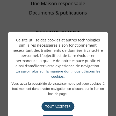
Une Maison responsable
Documents & publications
DEVENIR CLIENT
Ce site utilise des cookies et autres technologies
Ce qui compte pour vous, compte
similaires nécessaires à son fonctionnement
pour nous
nécessitant des traitements de données à caractère
personnel. L’objectif est de faire évoluer en
Nos implantations
permanence la qualité de notre espace public et
ainsi d’améliorer votre expérience de navigation.
En savoir plus sur la manière dont nous utilisons les
cookies.
CARRIÈRES
Vous avez la possibilité de visualiser notre politique cookies à
Pourquoi nous rejoindre
tout moment durant votre navigation en cliquant sur le lien en
bas de page.
Une Banque engagée
TOUT ACCEPTER
Vos avantages