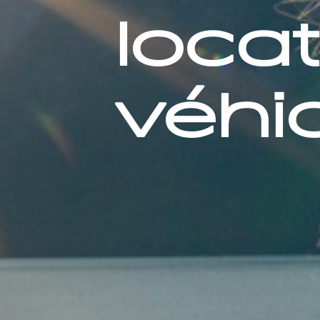
loca
véhi