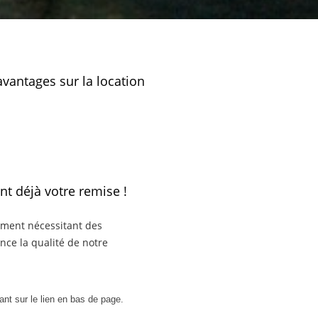
vantages sur la location
nt déjà votre remise !
enter au comptoir AVIS
nement nécessitant des
nce la qualité de notre
quelle vous avez indiqué en
Co
ant sur le lien en bas de page.