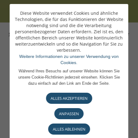
Diese Website verwendet Cookies und ähnliche
Technologien, die für das Funktionieren der Website
notwendig sind und die die Verarbeitung
personenbezogener Daten erfordern. Ziel ist es, den
Startseite
>
Carrières
>
En confiance, on peut s'engager
öffentlichen Bereich unserer Website kontinuierlich
pleinement
weiterzuentwickeln und so die Navigation für Sie zu
verbessern.
Weitere Informationen zu unserer Verwendung von
Cookies.
Während Ihres Besuchs auf unserer Website können Sie
unsere Cookie-Richtlinien jederzeit einsehen. Klicken Sie
dazu einfach auf den Link am Ende der Seite.
ALLES AKZEPTIEREN
Une Maison
ANPASSEN
attentionnée, engagée
ALLES ABLEHNEN