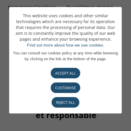
Homepage
>
Carrières
>
En confiance, on peut
s'engager pleinement
This website uses cookies and other similar
technologies which are necessary for its operation
that requires the processing of personal data. Our
aim is to constantly improve the quality of our web
pages and enhance your browsing experience.
Find out more about how we use cookies.
You can consult our cookies policy at any time while browsing
by clicking on the link at the bottom of the page.
ACCEPT ALL
Une Maison
CUSTOMISE
attentionnée, engagée
REJECT ALL
et responsable