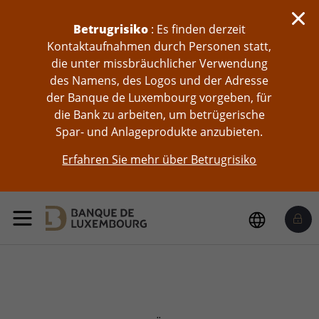
skip-to-content
Betrugrisiko
: Es finden derzeit
Kontaktaufnahmen durch Personen statt,
die unter missbräuchlicher Verwendung
des Namens, des Logos und der Adresse
der Banque de Luxembourg vorgeben, für
die Bank zu arbeiten, um betrügerische
Spar- und Anlageprodukte anzubieten.
Erfahren Sie mehr über Betrugrisiko